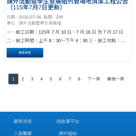
課外活動暨學生發展組列管場地清潔工程公告
（115年7月7日更新）
日期 : 2026-07-06
點閱 : 248
單位 : 課外活動暨學生發展組
一、施工日期：115年 7 月 10 日、7 月 16 日 及 7 月 17 日
二、施工時間：上午 8：30～下午 4：30 三、施工地點：銘
賢堂、中正紀念堂前廳、學生活動中心(B1~1F)公共區域、學
更多訊息
生活動中心(室內木地板區)、北....
1
2
3
4
5
6
7
8
下一頁
最後一頁
最新消息
說故事平台
人員職掌
課外組IG