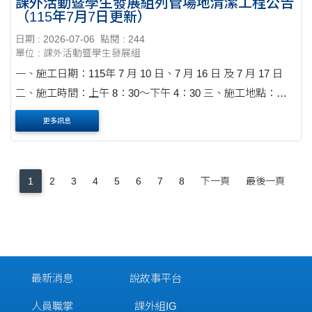
課外活動暨學生發展組列管場地清潔工程公告
（115年7月7日更新）
日期 : 2026-07-06
點閱 : 244
單位 : 課外活動暨學生發展組
一、施工日期：115年 7 月 10 日、7 月 16 日 及 7 月 17 日
二、施工時間：上午 8：30～下午 4：30 三、施工地點：銘
賢堂、中正紀念堂前廳、學生活動中心(B1~1F)公共區域、學
更多訊息
生活動中心(室內木地板區)、北....
1
2
3
4
5
6
7
8
下一頁
最後一頁
最新消息
說故事平台
人員職掌
課外組IG