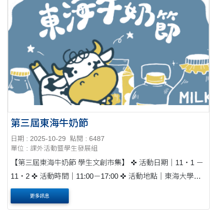
第三屆東海牛奶節
日期 : 2025-10-29
點閱 : 6487
單位 : 課外活動暨學生發展組
【第三屆東海牛奶節 學生文創市集】 ✜ 活動日期｜11・1 －
11・2 ✜ 活動時間｜11:00－17:00 ✜ 活動地點｜東海大學東
側草坪 (臺中市西屯區台灣大道四段1727號 東側草坪) 本次共
更多訊息
有80攤學生攤位參與，歡迎大家共襄....