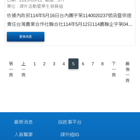
日期 : 2025-05-22
點閱 : 577
單位 : 課外活動暨學生發展組
依據內政部114年5月16日台內團字第1140020237號函暨保證
責任台灣農業合作社聯合社114年5月12日114農聯企字第045
號函辦理。 檢附中華民國各界慶祝第103屆國際合作社節合作
更多訊息
事業短影片徵選辦法、中華民國各界慶祝第103屆國....
第
上
1
2
3
4
5
6
7
8
下
最
一
一
一
後
頁
頁
頁
一
頁
最新消息
說故事平台
人員職掌
課外組IG