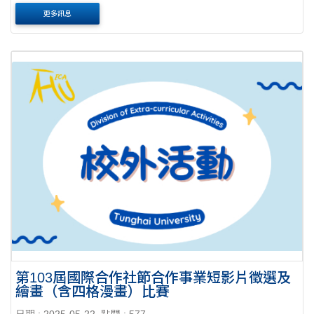
當面協調」兩階段進行，登記場地如下所列： (1)中正紀念堂
更多訊息
大廳(含舞台及座位區，若需要前廳請一....
第103屆國際合作社節合作事業短影片徵選及
繪畫（含四格漫畫）比賽