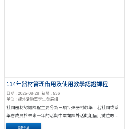
114年器材管理借用及使用教學認證課程
日期 : 2025-08-28
點閱 : 536
單位 : 課外活動暨學生發展組
社團器材認證課程主要分為三項特殊器材教學，若社團或系
學會成員於未來一年的活動中需向課外活動組借用攤位帳
棚、舞台及Truss，則必須完成此項課程。 三項課程皆須完成
更多訊息