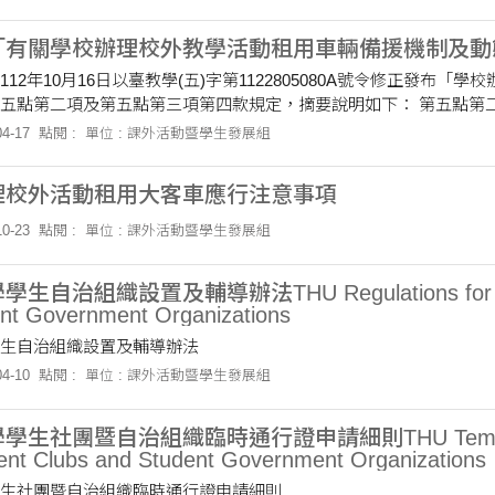
「有關學校辦理校外教學活動租用車輛備援機制及動
112年10月16日以臺教學(五)字第1122805080A號令修正發
項及第五點第三項第四款規定，摘要說明如下： 第五點第二項：「得標廠商應規劃備援車輛、備援駕駛人，
急狀況之備援機制，...，租用車輛及駕駛人遇有突發狀況時，備援機制應即時啟動
4-17
點閱 :
單位 : 課外活動暨學生發展組
定位系統（GPS），並提供車輛動態資訊介接至交通部，...，且應提供動態
第五點第三項第四款事項，經本部請中華民國遊覽車客運業品質保障
理校外活動租用大客車應行注意事項
0-23
點閱 :
單位 : 課外活動暨學生發展組
自治組織設置及輔導辦法THU Regulations for the Es
ent Government Organizations
生自治組織設置及輔導辦法
4-10
點閱 :
單位 : 課外活動暨學生發展組
生社團暨自治組織臨時通行證申請細則THU Temporary Pas
dent Clubs and Student Government Organizations
生社團暨自治組織臨時通行證申請細則