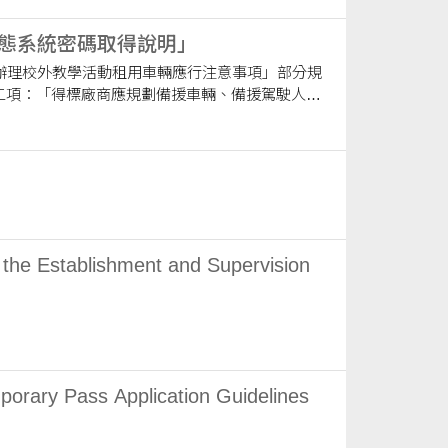
態系統密碼取得說明」
布「學校辦理校外教學活動租用車輛應行注意事項」部分規
因應。」 第五點第三項第四款：
系統連結及帳號、密碼。」 有關上開第五
協會(
tablishment and Supervision
s Application Guidelines